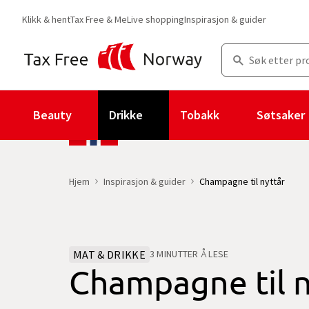
Klikk & hent
Tax Free & Me
Live shopping
Inspirasjon & guider
Beauty
Drikke
Tobakk
Søtsaker
Hjem
Inspirasjon & guider
Champagne til nyttår
MAT & DRIKKE
3 MINUTTER Å LESE
Champagne til n