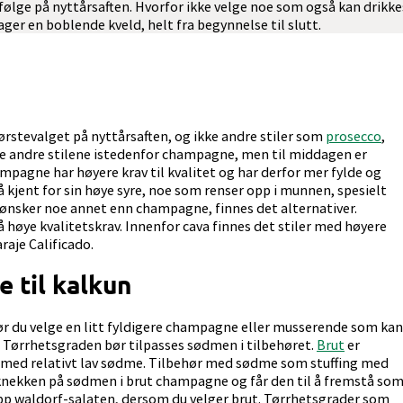
ølge på nyttårsaften. Hvorfor ikke velge noe som også kan drikke
ger en boblende kveld, helt fra begynnelse til slutt.
rstevalget på nyttårsaften, og ikke andre stiler som
prosecco
,
isse andre stilene istedenfor champagne, men til middagen er
agne har høyere krav til kvalitet og har derfor mer fylde og
kjent for sin høye syre, noe som renser opp i munnen, spesielt
e ønsker noe annet enn champagne, finnes det alternativer.
 høye kvalitetskrav. Innenfor cava finnes det stiler med høyere
raje Calificado.
 til kalkun
bør du velge en litt fyldigere champagne eller musserende som kan
.
Tørrhetsgraden bør tilpasses sødmen i tilbehøret.
Brut
er
 med relativt lav sødme. Tilbehør med sødme som stuffing med
r knekken på sødmen i brut champagne og får den til å fremstå so
opp waldorf-salaten, dersom du velger brut. Tørrhetsgrader som