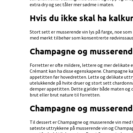
extra dry og sec tåler mer sødme i maten.
Hvis du ikke skal ha kalku
Stort sett er musserende vin lys på farge, noe som
med mørkt tilbehør som konsentrerte rødvinssauser;
Champagne og musserende 
Forretter er ofte mildere, lettere og mer delikate 
Crémant kan ha disse egenskapene. Champagne kan 
appetitten før hovedretten. Lette og delikate uttr
utelukkende på hvite druer og stort sett chardon
demper appetitten. Dette gjelder både maten og dr
brut eller brut nature til forretten.
Champagne og musserende 
Til dessert er Champagne og musserende vin med t
søteste uttrykkene på musserende vin og Champagn