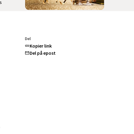
s
Del
Kopier link
Del på epost
m