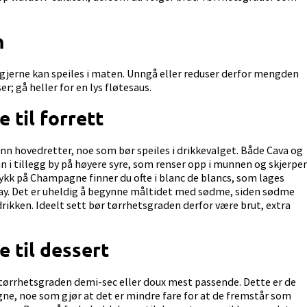
n
 gjerne kan speiles i maten. Unngå eller reduser derfor mengden
 gå heller for en lys fløtesaus.
til forrett
enn hovedretter, noe som bør speiles i drikkevalget. Både Cava og
i tillegg by på høyere syre, som renser opp i munnen og skjerper
ykk på Champagne finner du ofte i blanc de blancs, som lages
nay. Det er uheldig å begynne måltidet med sødme, siden sødme
ikken. Ideelt sett bør tørrhetsgraden derfor være brut, extra
til dessert
ørrhetsgraden demi-sec eller doux mest passende. Dette er de
e, noe som gjør at det er mindre fare for at de fremstår som