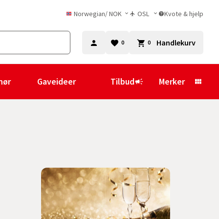
Norwegian
/
NOK
OSL
Kvote & hjelp
Handlekurv
0
0
hør
Gaveideer
Tilbud
Merker