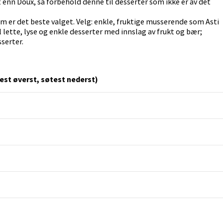
t enn Doux, så forbehold denne til desserter som ikke er av det
m er det beste valget. Velg: enkle, fruktige musserende som Asti
 lette, lyse og enkle desserter med innslag av frukt og bær;
serter.
est øverst, søtest nederst)