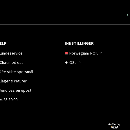
ELP
INNSTILLINGER
Kundeservice
Norwegian
/
NOK
Chat med oss
OSL
Ofte stilte spørsmål
Klager & returer
Send oss en epost
94 85 80 00