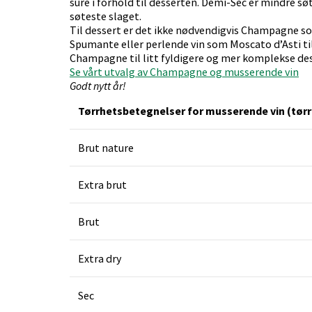
sure i forhold til desserten. Demi-Sec er mindre sø
søteste slaget.
Til dessert er det ikke nødvendigvis Champagne so
Spumante eller perlende vin som Moscato d’Asti til
Champagne til litt fyldigere og mer komplekse des
Se vårt utvalg av Champagne og musserende vin
Godt nytt år!
Tørrhetsbetegnelser for musserende vin (tørr
Brut nature
Extra brut
Brut
Extra dry
Sec