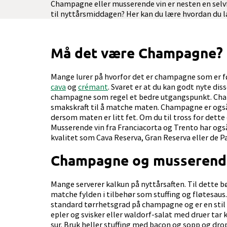
Champagne eller musserende vin er nesten en selvf
til nyttårsmiddagen? Her kan du lære hvordan du la
Må det være Champagne?
Mange lurer på hvorfor det er champagne som er fø
cava
og
crémant
. Svaret er at du kan godt nyte d
champagne som regel et bedre utgangspunkt. Champ
smakskraft til å matche maten. Champagne er også 
dersom maten er litt fet.
Om du til tross for dett
Musserende vin fra Franciacorta og Trento har også
kvalitet som Cava Reserva, Gran Reserva eller de Pa
Champagne og musserende
Mange serverer kalkun på nyttårsaften. Til dette 
matche fylden i tilbehør som stuffing og fløtesaus
standard tørrhetsgrad på champagne og er en stil
epler og svisker eller waldorf-salat med druer ta
sur. Bruk heller stuffing med bacon og sopp og dr