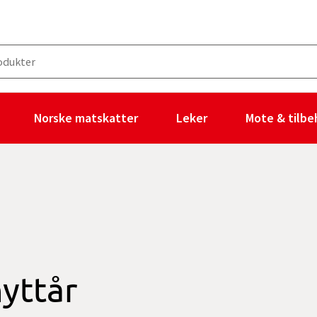
Norske matskatter
Leker
Mote & tilbe
yttår