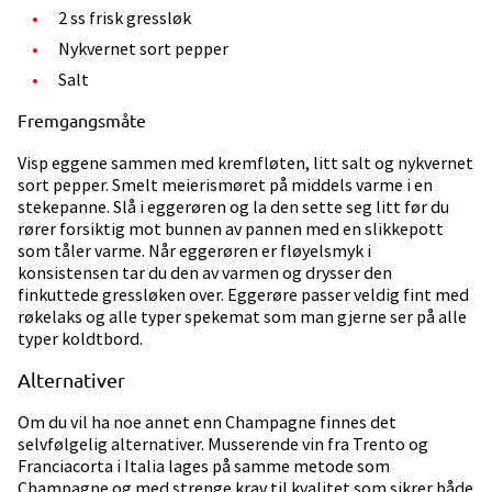
2 ss frisk gressløk
Nykvernet sort pepper
Salt
Fremgangsmåte
Visp eggene sammen med kremfløten, litt salt og nykvernet
sort pepper. Smelt meierismøret på middels varme i en
stekepanne. Slå i eggerøren og la den sette seg litt før du
rører forsiktig mot bunnen av pannen med en slikkepott
som tåler varme. Når eggerøren er fløyelsmyk i
konsistensen tar du den av varmen og drysser den
finkuttede gressløken over. Eggerøre passer veldig fint med
røkelaks og alle typer spekemat som man gjerne ser på alle
typer koldtbord.
Alternativer
Om du vil ha noe annet enn Champagne finnes det
selvfølgelig alternativer. Musserende vin fra Trento og
Franciacorta i Italia lages på samme metode som
Champagne og med strenge krav til kvalitet som sikrer både