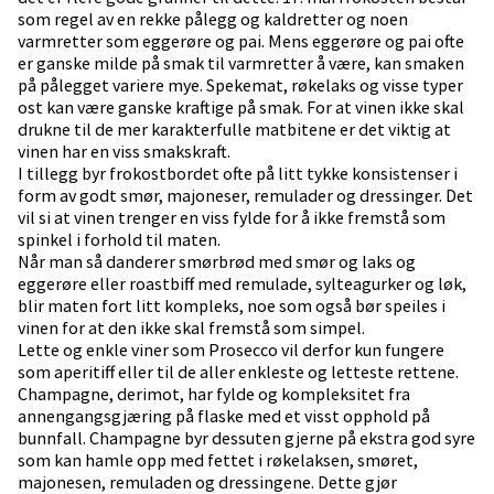
som regel av en rekke pålegg og kaldretter og noen
varmretter som eggerøre og pai. Mens eggerøre og pai ofte
er ganske milde på smak til varmretter å være, kan smaken
på pålegget variere mye. Spekemat, røkelaks og visse typer
ost kan være ganske kraftige på smak. For at vinen ikke skal
drukne til de mer karakterfulle matbitene er det viktig at
vinen har en viss smakskraft.
I tillegg byr frokostbordet ofte på litt tykke konsistenser i
form av godt smør, majoneser, remulader og dressinger. Det
vil si at vinen trenger en viss fylde for å ikke fremstå som
spinkel i forhold til maten.
Når man så danderer smørbrød med smør og laks og
eggerøre eller roastbiff med remulade, sylteagurker og løk,
blir maten fort litt kompleks, noe som også bør speiles i
vinen for at den ikke skal fremstå som simpel.
Lette og enkle viner som Prosecco vil derfor kun fungere
som aperitiff eller til de aller enkleste og letteste rettene.
Champagne, derimot, har fylde og kompleksitet fra
annengangsgjæring på flaske med et visst opphold på
bunnfall. Champagne byr dessuten gjerne på ekstra god syre
som kan hamle opp med fettet i røkelaksen, smøret,
majonesen, remuladen og dressingene. Dette gjør