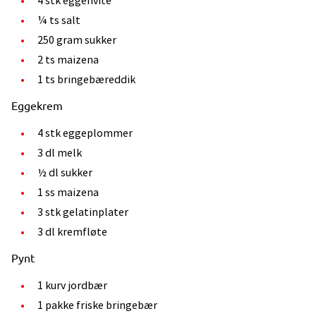
4 stk eggehvite
¼ ts salt
250 gram sukker
2 ts maizena
1 ts bringebæreddik
Eggekrem
4 stk eggeplommer
3 dl melk
½ dl sukker
1 ss maizena
3 stk gelatinplater
3 dl kremfløte
Pynt
1 kurv jordbær
1 pakke friske bringebær