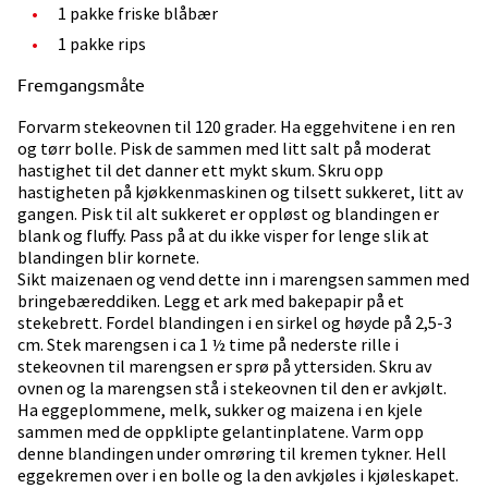
1 pakke friske blåbær
1 pakke rips
Fremgangsmåte
Forvarm stekeovnen til 120 grader. Ha eggehvitene i en ren
og tørr bolle. Pisk de sammen med litt salt på moderat
hastighet til det danner ett mykt skum. Skru opp
hastigheten på kjøkkenmaskinen og tilsett sukkeret, litt av
gangen. Pisk til alt sukkeret er oppløst og blandingen er
blank og fluffy. Pass på at du ikke visper for lenge slik at
blandingen blir kornete.
Sikt maizenaen og vend dette inn i marengsen sammen med
bringebæreddiken. Legg et ark med bakepapir på et
stekebrett. Fordel blandingen i en sirkel og høyde på 2,5-3
cm. Stek marengsen i ca 1 ½ time på nederste rille i
stekeovnen til marengsen er sprø på yttersiden. Skru av
ovnen og la marengsen stå i stekeovnen til den er avkjølt.
Ha eggeplommene, melk, sukker og maizena i en kjele
sammen med de oppklipte gelantinplatene. Varm opp
denne blandingen under omrøring til kremen tykner. Hell
eggekremen over i en bolle og la den avkjøles i kjøleskapet.