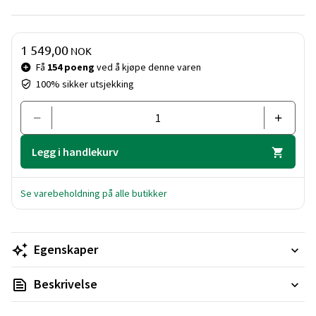
Pris og mengde
1 549,00
NOK
Få
154 poeng
ved å kjøpe denne varen
100% sikker utsjekking
Legg i handlekurv
Se varebeholdning på alle butikker
Egenskaper
Beskrivelse