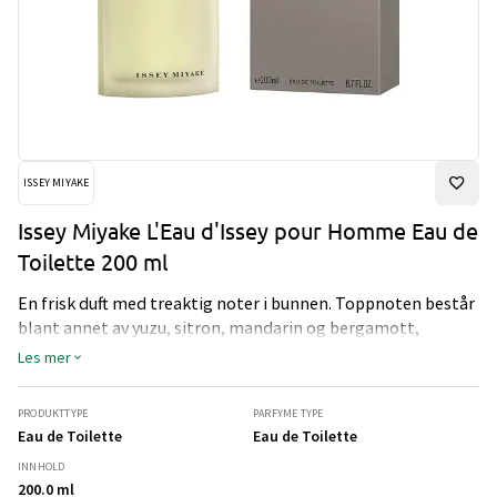
ISSEY MIYAKE
Issey Miyake L'Eau d'Issey pour Homme Eau de
Toilette 200 ml
En frisk duft med treaktig noter i bunnen. Toppnoten består
blant annet av yuzu, sitron, mandarin og bergamott,
hjertenote av lotus, nutmeg og kanel, bunnote av vetiver,
Les mer
musk, seder og tobakk.
PRODUKTTYPE
PARFYME TYPE
Eau de Toilette
Eau de Toilette
INNHOLD
200.0 ml