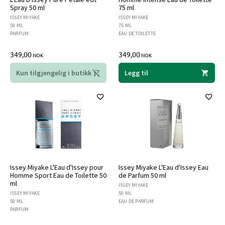
Spray 50 ml
75 ml
ISSEY MIYAKE
ISSEY MIYAKE
50 ML
75 ML
PARFUM
EAU DE TOILETTE
349,00
349,00
NOK
NOK
Kun tilgjengelig i butikk
Legg til
Issey Miyake L'Eau d'Issey pour
Issey Miyake L'Eau d'Issey Eau
Homme Sport Eau de Toilette 50
de Parfum 50 ml
ml
ISSEY MIYAKE
ISSEY MIYAKE
50 ML
50 ML
EAU DE PARFUM
PARFUM