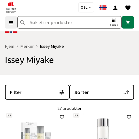
OSL
Skanne
Hjem
Merker
Issey Miyake
Issey Miyake
Du er for øyeblikket på "Issey Miyake" merkesiden
med 27 produkte
Filter
Sorter
27 produkter
NY
NY