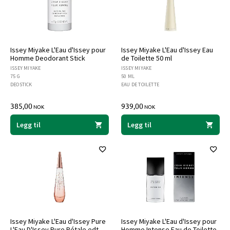
Issey Miyake L'Eau d'Issey pour
Issey Miyake L'Eau d'Issey Eau
Homme Deodorant Stick
de Toilette 50 ml
ISSEY MIYAKE
ISSEY MIYAKE
75 G
50 ML
DEOSTICK
EAU DE TOILETTE
385,00
939,00
NOK
NOK
Legg til
Legg til
Issey Miyake L'Eau d'Issey Pure
Issey Miyake L'Eau d'Issey pour
L'Eau D'Issey Pure Pétale edt
Homme Intense Eau de Toilette