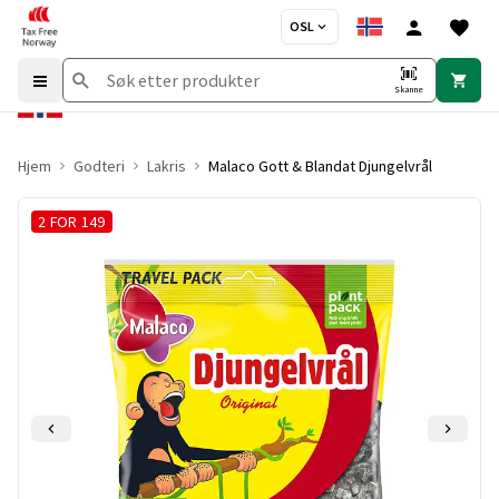
OSL
Skanne
Hjem
Godteri
Lakris
Malaco Gott & Blandat Djungelvrål
2 FOR 149