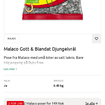
MALACO
Malaco Gott & Blandat Djungelvrål
Pose fra Malaco med små biter av salt lakris. Bare
tilgjengelig på Duty Free.
Les mer
HALAL
INNHOLD
Ja
0.45 kg
2 FOR 149
2 Malaco poser for 149 Nok
Se alle