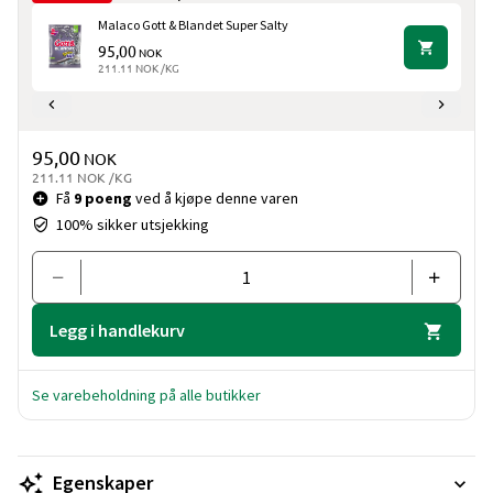
Malaco Gott & Blandet Super Salty
95,00
NOK
211.11 NOK /KG
Pris og mengde
95,00
NOK
211.11 NOK /KG
Få
9 poeng
ved å kjøpe denne varen
100% sikker utsjekking
Legg i handlekurv
Se varebeholdning på alle butikker
Egenskaper