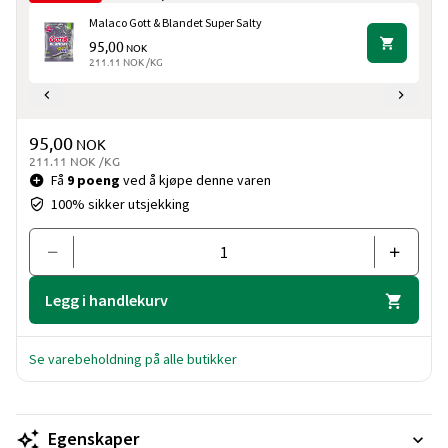
Malaco Gott & Blandet Super Salty
95,00
NOK
211.11 NOK /KG
Pris og mengde
95,00
NOK
211.11 NOK /KG
Få
9 poeng
ved å kjøpe denne varen
100% sikker utsjekking
Legg i handlekurv
Se varebeholdning på alle butikker
Egenskaper