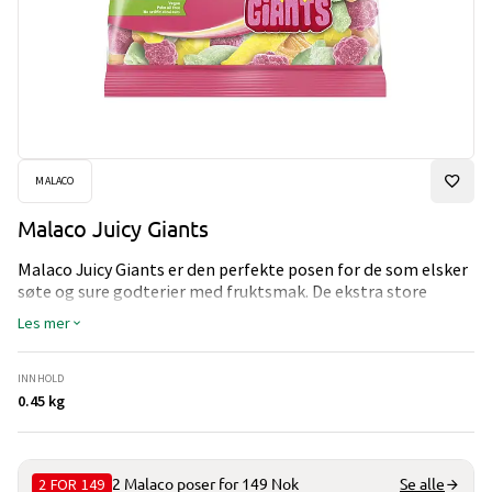
MALACO
Malaco Juicy Giants
Malaco Juicy Giants er den perfekte posen for de som elsker
søte og sure godterier med fruktsmak. De ekstra store
bitene i posen gir en saftig og syrlig godteriopplevelse.
Les mer
INNHOLD
0.45 kg
2 FOR 149
2 Malaco poser for 149 Nok
Se alle