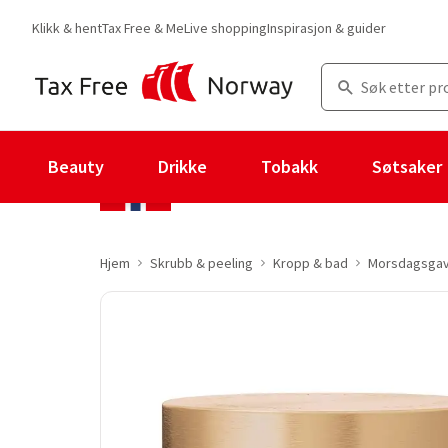
Klikk & hent
Tax Free & Me
Live shopping
Inspirasjon & guider
Beauty
Drikke
Tobakk
Søtsaker
Hjem
Skrubb & peeling
Kropp & bad
Morsdagsga