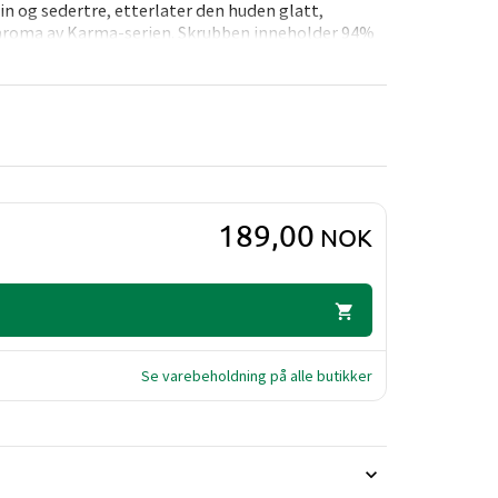
 og sedertre, etterlater den huden glatt,
 aroma av Karma-serien. Skrubben inneholder 94%
189,00
NOK
Se varebeholdning på alle butikker