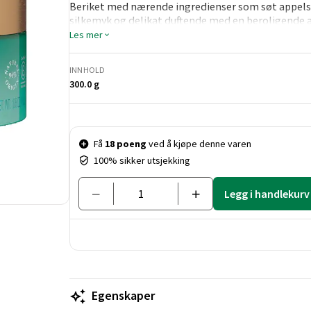
Beriket med nærende ingredienser som søt appelsin
silkemyk og delikat duftende med en beroligende
naturlige ingredigenser.
Les mer
INNHOLD
300.0 g
Pris og mengde
Få
18 poeng
ved å kjøpe denne varen
100% sikker utsjekking
Legg i handlekurv
Egenskaper