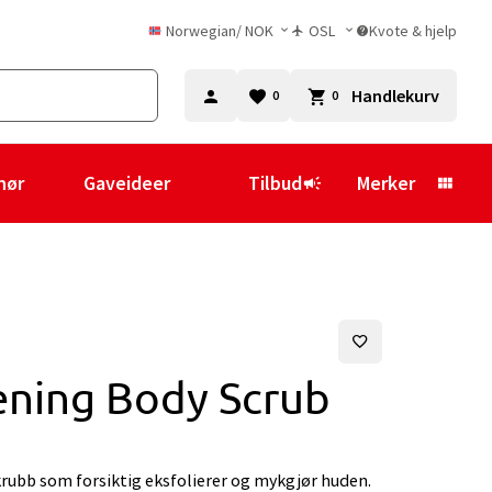
Norwegian
/
NOK
OSL
Kvote & hjelp
Handlekurv
0
0
hør
Gaveideer
Tilbud
Merker
ening Body Scrub
rubb som forsiktig eksfolierer og mykgjør huden.