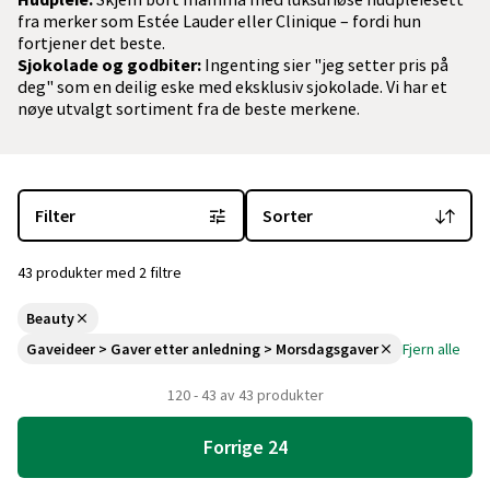
fra merker som Estée Lauder eller Clinique – fordi hun
fortjener det beste.
Sjokolade og godbiter:
Ingenting sier "jeg setter pris på
deg" som en deilig eske med eksklusiv sjokolade. Vi har et
nøye utvalgt sortiment fra de beste merkene.
Du er for øyeblikket på "Morsdagsgaver" kategorisiden
med 43 pro
Filter
Sorter
43 produkter med 2 filtre
Beauty
Gaveideer > Gaver etter anledning > Morsdagsgaver
Fjern alle
120 - 43 av 43 produkter
Forrige 24