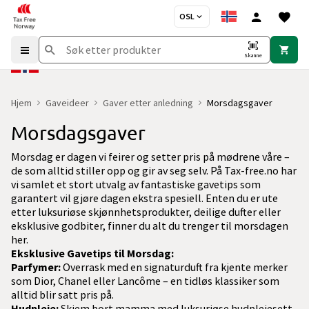
OSL
Skanne
Hjem
Gaveideer
Gaver etter anledning
Morsdagsgaver
Morsdagsgaver
Morsdag er dagen vi feirer og setter pris på mødrene våre –
de som alltid stiller opp og gir av seg selv. På Tax-free.no har
vi samlet et stort utvalg av fantastiske gavetips som
garantert vil gjøre dagen ekstra spesiell. Enten du er ute
etter luksuriøse skjønnhetsprodukter, deilige dufter eller
eksklusive godbiter, finner du alt du trenger til morsdagen
her.
Eksklusive Gavetips til Morsdag:
Parfymer:
Overrask med en signaturduft fra kjente merker
som Dior, Chanel eller Lancôme – en tidløs klassiker som
alltid blir satt pris på.
Hudpleie:
Skjem bort mamma med luksuriøse hudpleiesett