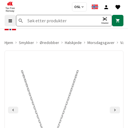
OSL
Skanne
Hjem
Smykker
Øredobber
Halskjede
Morsdagsgaver
Vale