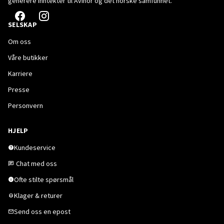
generere inntekter til Avinor og det norske samfunnet.
SELSKAP
Om oss
Våre butikker
Karriere
Presse
Personvern
HJELP
Kundeservice
Chat med oss
Ofte stilte spørsmål
Klager & returer
Send oss en epost