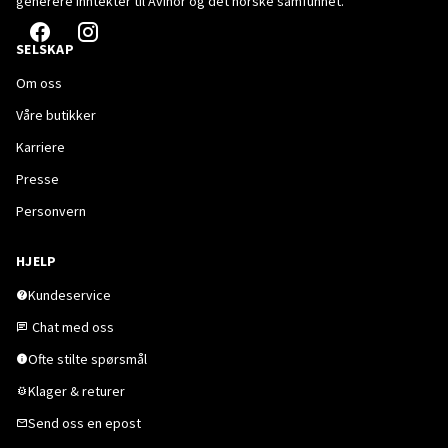
generere inntekter til Avinor og det norske samfunnet.
SELSKAP
Om oss
Våre butikker
Karriere
Presse
Personvern
HJELP
Kundeservice
Chat med oss
Ofte stilte spørsmål
Klager & returer
Send oss en epost