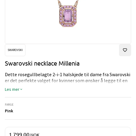
SWAROVSKI
Swarovski necklace Millenia
Dette rosegullbelagte 2-i-1 halskjede til dame fra Swarovski
er det perfekte valget for kvinner som ønsker å legge til en
touch av luksus til antrekket sitt. Smykket har to tynne
Les mer
lenker, som gir et minimalistisk og elegant utseende. De
oktagonformede anhengene sitter fast på lenken, og det
største er dekorert med vakre rosa krystaller, og det lille har
FARGE
en klar krystall. Anhenget gir et unikt og vakkert uttrykk, og
Pink
vil absolutt være et blikkfang.
Pris og mengde
1 799,00
NOK