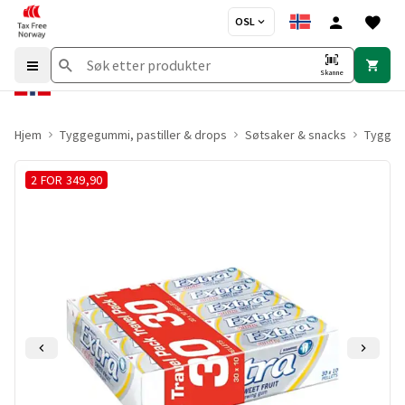
OSL
Skanne
Hjem
Tyggegummi, pastiller & drops
Søtsaker & snacks
Tygge
2 FOR 349,90