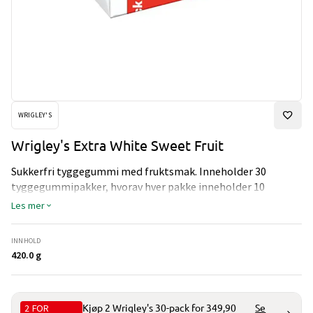
WRIGLEY'S
Wrigley's Extra White Sweet Fruit
Sukkerfri tyggegummi med fruktsmak. Inneholder 30
tyggegummipakker, hvorav hver pakke inneholder 10
tyggegummier.
Les mer
INNHOLD
420.0 g
2 FOR
Kjøp 2 Wrigley's 30-pack for 349,90
Se