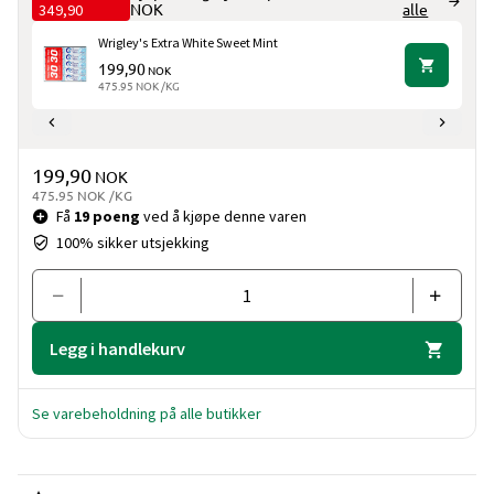
349,90
NOK
alle
Wrigley's Extra White Sweet Mint
199,90
NOK
475.95 NOK /KG
Pris og mengde
199,90
NOK
475.95 NOK /KG
Få
19 poeng
ved å kjøpe denne varen
100% sikker utsjekking
Legg i handlekurv
Se varebeholdning på alle butikker