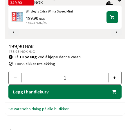
349,90
NOK
alle
Wrigley's Extra White Sweet Mint
199,90
NOK
475.95 NOK /KG
Pris og mengde
199,90
NOK
475.95 NOK /KG
Få
19 poeng
ved å kjøpe denne varen
100% sikker utsjekking
Legg i handlekurv
Se varebeholdning på alle butikker