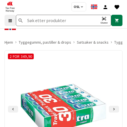
OSL
Skanne
Hjem
Tyggegummi, pastiller & drops
Søtsaker & snacks
Tygge
2 FOR 349,90