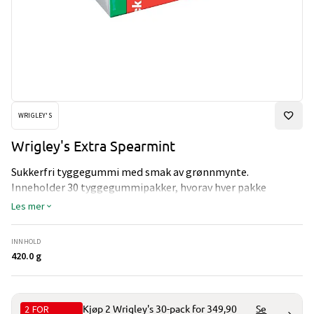
WRIGLEY'S
Wrigley's Extra Spearmint
Sukkerfri tyggegummi med smak av grønnmynte.
Inneholder 30 tyggegummipakker, hvorav hver pakke
inneholder 10 tyggegummier.
Les mer
INNHOLD
420.0 g
2 FOR
Kjøp 2 Wrigley's 30-pack for 349,90
Se