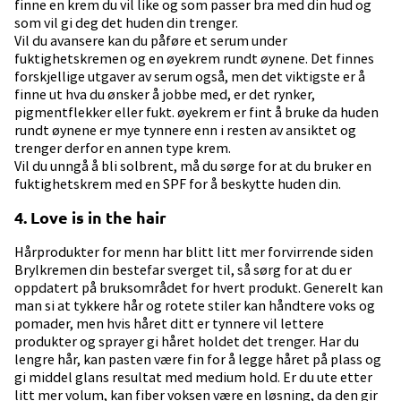
finne en krem du vil like og som passer bra med din hud og
som vil gi deg det huden din trenger.
Vil du avansere kan du påføre et serum under
fuktighetskremen og en øyekrem rundt øynene. Det finnes
forskjellige utgaver av serum også, men det viktigste er å
finne ut hva du ønsker å jobbe med, er det rynker,
pigmentflekker eller fukt. øyekrem er fint å bruke da huden
rundt øynene er mye tynnere enn i resten av ansiktet og
trenger derfor en annen type krem.
Vil du unngå å bli solbrent, må du sørge for at du bruker en
fuktighetskrem med en SPF for å beskytte huden din.
4. Love is in the hair
Hårprodukter for menn har blitt litt mer forvirrende siden
Brylkremen din bestefar sverget til, så sørg for at du er
oppdatert på bruksområdet for hvert produkt. Generelt kan
man si at tykkere hår og rotete stiler kan håndtere voks og
pomader, men hvis håret ditt er tynnere vil lettere
produkter og sprayer gi håret holdet det trenger. Har du
lengre hår, kan pasten være fin for å legge håret på plass og
gi middel glans resultat med medium hold. Er du ute etter
litt mer volum, kan fiber voksen være en løsning, da den gir