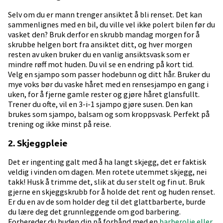
Selv om du er mann trenger ansiktet å bli renset. Det kan
sammenlignes med en bil, du ville vel ikke polert bilen før du
vasket den? Bruk derfor en skrubb mandag morgen for å
skrubbe helgen bort fra ansiktet ditt, og hver morgen
resten av uken bruker du en vanlig ansiktsvask som er
mindre røff mot huden. Du vil se en endring på kort tid.
Velg en sjampo som passer hodebunn og ditt hår. Bruker du
mye voks bør du vaske håret med en rensesjampo en gang i
uken, for å fjerne gamle rester og gjøre håret glansfullt.
Trener du ofte, vil en 3-i-1 sjampo gjøre susen. Den kan
brukes som sjampo, balsam og som kroppsvask. Perfekt på
trening og ikke minst på reise.
2. Skjeggpleie
Det er ingenting galt med å ha langt skjegg, det er faktisk
veldig i vinden om dagen. Men rotete utemmet skjegg, nei
takk! Husk å trimme det, slik at du ser stelt og fin ut. Bruk
gjerne en skjeggskrubb for å holde det rent og huden renset.
Er du en av de som holder deg til det glattbarberte, burde
du lære deg det grunnleggende om god barbering.
Forbereder du huden din på forhånd med en
barberolje eller