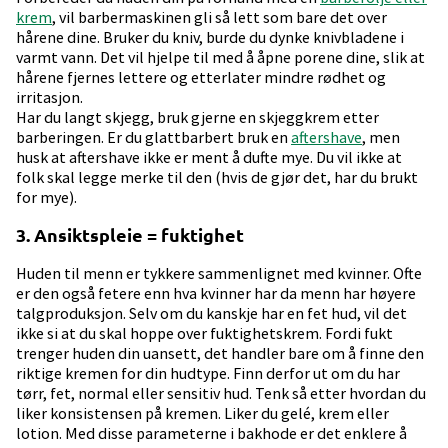
krem
, vil barbermaskinen gli så lett som bare det over
hårene dine. Bruker du kniv, burde du dynke knivbladene i
varmt vann. Det vil hjelpe til med å åpne porene dine, slik at
hårene fjernes lettere og etterlater mindre rødhet og
irritasjon.
Har du langt skjegg, bruk gjerne en skjeggkrem etter
barberingen. Er du glattbarbert bruk en
aftershave
, men
husk at aftershave ikke er ment å dufte mye. Du vil ikke at
folk skal legge merke til den (hvis de gjør det, har du brukt
for mye).
3. Ansiktspleie = fuktighet
Huden til menn er tykkere sammenlignet med kvinner. Ofte
er den også fetere enn hva kvinner har da menn har høyere
talgproduksjon. Selv om du kanskje har en fet hud, vil det
ikke si at du skal hoppe over fuktighetskrem. Fordi fukt
trenger huden din uansett, det handler bare om å finne den
riktige kremen for din hudtype. Finn derfor ut om du har
tørr, fet, normal eller sensitiv hud. Tenk så etter hvordan du
liker konsistensen på kremen. Liker du gelé, krem eller
lotion. Med disse parameterne i bakhode er det enklere å