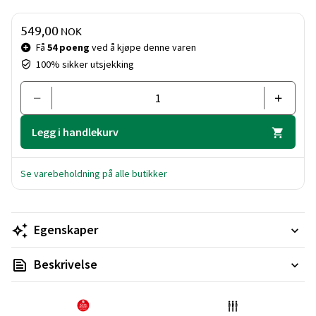
Pris og mengde
549,00
NOK
Få
54 poeng
ved å kjøpe denne varen
100% sikker utsjekking
Legg i handlekurv
Se varebeholdning på alle butikker
Egenskaper
Beskrivelse