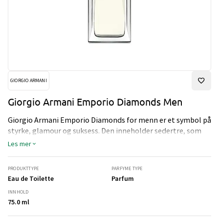
GIORGIO ARMANI
Giorgio Armani Emporio Diamonds Men
Giorgio Armani Emporio Diamonds for menn er et symbol på
styrke, glamour og suksess. Den inneholder sedertre, som
symboliserer maskulinitet, og en uventet duft av kakao.
Les mer
PRODUKTTYPE
PARFYME TYPE
Eau de Toilette
Parfum
INNHOLD
75.0 ml