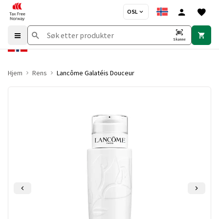
OSL
Skanne
Hjem
Rens
Lancôme Galatéis Douceur