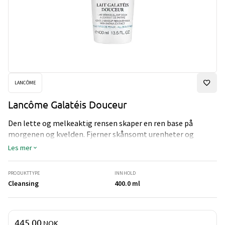
LANCÔME
Lancôme Galatéis Douceur
Den lette og melkeaktig rensen skaper en ren base på
morgenen og kvelden. Fjerner skånsomt urenheter og
sminke uten å tørke ut huden. Passer for normal til
Les mer
kombinert hud. NB: ny forpakning samme innhold.
PRODUKTTYPE
INNHOLD
Cleansing
400.0 ml
Pris og mengde
445,00
NOK