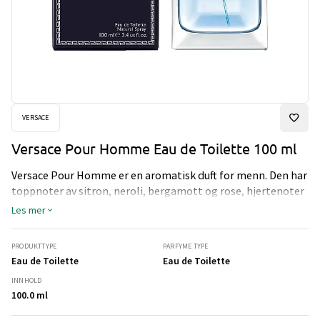
VERSACE
Versace Pour Homme Eau de Toilette 100 ml
Versace Pour Homme er en aromatisk duft for menn. Den har
toppnoter av sitron, neroli, bergamott og rose, hjertenoter
av salvie og tre, mens bunnen er av tonkabønner, musk og
Les mer
amber.
PRODUKTTYPE
PARFYME TYPE
Eau de Toilette
Eau de Toilette
INNHOLD
100.0 ml