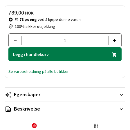
Pris og mengde
789,00
NOK
Få
78 poeng
ved å kjøpe denne varen
100% sikker utsjekking
Legg i handlekurv
Se varebeholdning på alle butikker
Egenskaper
Beskrivelse