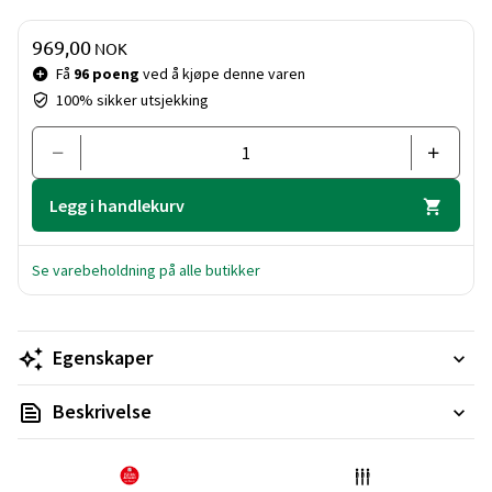
Pris og mengde
969,00
NOK
Få
96 poeng
ved å kjøpe denne varen
100% sikker utsjekking
Legg i handlekurv
Se varebeholdning på alle butikker
Egenskaper
Beskrivelse