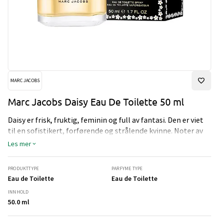
MARC JACOBS
Marc Jacobs Daisy Eau De Toilette 50 ml
Daisy er frisk, fruktig, feminin og full av fantasi. Den er viet
til en sofistikert, forførende og strålende kvinne. Noter av
markjordbær, sjasminblomst og grapefrukt, samt hint av
Les mer
vanilje, hvite blomster og musk. Daisy bringer et smil til
ansiktet ditt.
PRODUKTTYPE
PARFYME TYPE
Eau de Toilette
Eau de Toilette
INNHOLD
50.0 ml