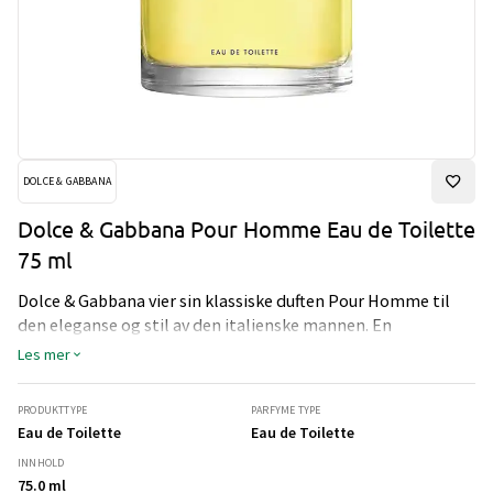
DOLCE & GABBANA
Dolce & Gabbana Pour Homme Eau de Toilette
75 ml
Dolce & Gabbana vier sin klassiske duften Pour Homme til
den eleganse og stil av den italienske mannen. En
stimulerende, treaktig duft som avslører din dristig og
Les mer
provoserende side. I hjertet av duften, gir Lavender en sjel av
ren, tørr friskhet, som en middelhavs bris, mens sedertre gir
PRODUKTTYPE
PARFYME TYPE
den sin maskuline struktur.
Eau de Toilette
Eau de Toilette
INNHOLD
75.0 ml