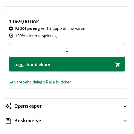
Pris og mengde
1 069,00
NOK
Få
106 poeng
ved å kjøpe denne varen
100% sikker utsjekking
Legg i handlekurv
Se varebeholdning på alle butikker
Egenskaper
Beskrivelse