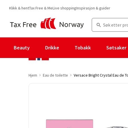
Klikk & hent
Tax Free & Me
Live shopping
Inspirasjon & guider
Beauty
Drikke
Tobakk
Søtsaker
Hjem
Eau de toilette
Versace Bright Crystal Eau de To