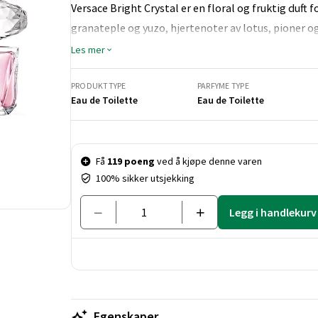
Versace Bright Crystal er en floral og fruktig duft 
granateple og yuzo, hjertenoter av lotus, pioner
mahogni.
Les mer
PRODUKTTYPE
PARFYME TYPE
Eau de Toilette
Eau de Toilette
Pris og mengde
Få
119 poeng
ved å kjøpe denne varen
100% sikker utsjekking
Legg i handlekurv
Egenskaper