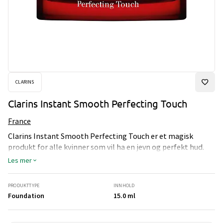
CLARINS
Clarins Instant Smooth Perfecting Touch
France
Clarins Instant Smooth Perfecting Touch er et magisk
produkt for alle kvinner som vil ha en jevn og perfekt hud.
Kremen korrigerer rynker, fine linjer og porer, samtidig som
Les mer
den etterlater huden en jevn og glatt overflate. Den
silkemyke og oljefrie formelen smelter på og huden og
PRODUKTTYPE
INNHOLD
legger seg som et usynlig slør med et matt utseende.
Foundation
15.0 ml
Dermatologisk testet, og testet av øyelege.