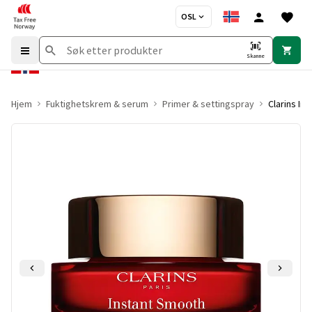
OSL
Skanne
Hjem
Fuktighetskrem & serum
Primer & settingspray
Clarins In