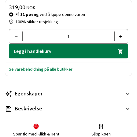
Pris og mengde
319,00
NOK
Få
31 poeng
ved å kjøpe denne varen
100% sikker utsjekking
Legg i handlekurv
Se varebeholdning på alle butikker
Egenskaper
Beskrivelse
Spar tid med Klikk & Hent
Slipp køen