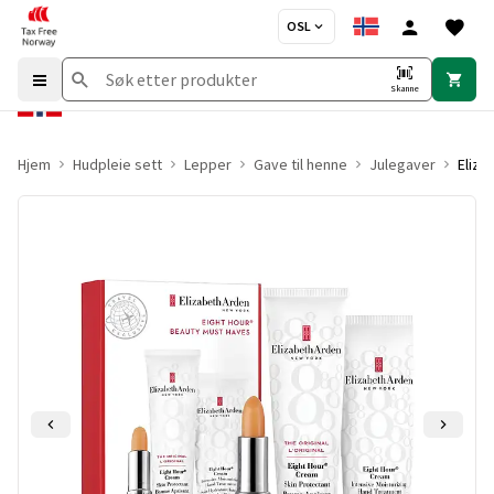
OSL
Skanne
Hjem
Hudpleie sett
Lepper
Gave til henne
Julegaver
Eliza