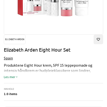
ELIZABETH ARDEN
Elizabeth Arden Eight Hour Set
Spain
Produktene Eight Hour krem, SPF 15 leppepomade og
intensiv håndkrem er hudpleieklassikere som lindrer,
gjenoppretter og fornyer huden. Kremene er foretrukne
Les mer
reiseprodukter for kvinner og makeup artister over hele
verden.
INNHOLD
1.0 items