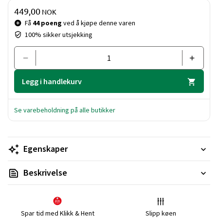
Pris og mengde
449,00
NOK
Få
44 poeng
ved å kjøpe denne varen
100% sikker utsjekking
Legg i handlekurv
Se varebeholdning på alle butikker
Egenskaper
Beskrivelse
Spar tid med Klikk & Hent
Slipp køen