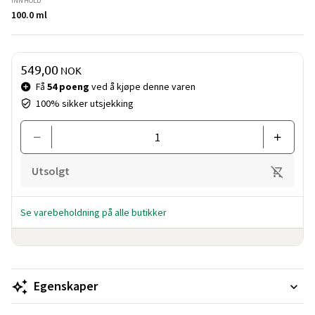
INNHOLD
100.0 ml
Pris og mengde
549,00
NOK
Få
54 poeng
ved å kjøpe denne varen
100% sikker utsjekking
Utsolgt
Se varebeholdning på alle butikker
Egenskaper