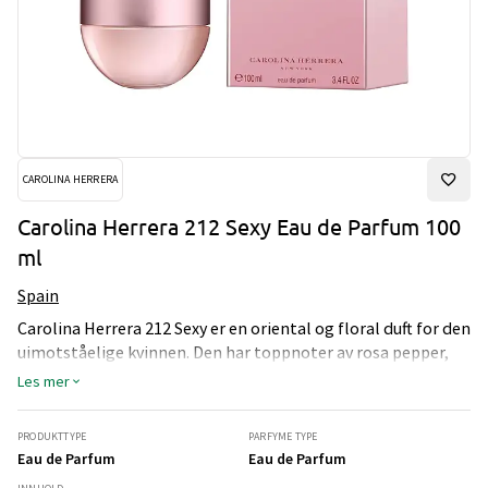
CAROLINA HERRERA
Carolina Herrera 212 Sexy Eau de Parfum 100
ml
Spain
Carolina Herrera 212 Sexy er en oriental og floral duft for den
uimotståelige kvinnen. Den har toppnoter av rosa pepper,
mandarin og bergamott, hjertenoter av rose, gardenia og
Les mer
sukkerspinn mens bunnen er av musk, vanilje, karamell og
sedertre.
PRODUKTTYPE
PARFYME TYPE
Eau de Parfum
Eau de Parfum