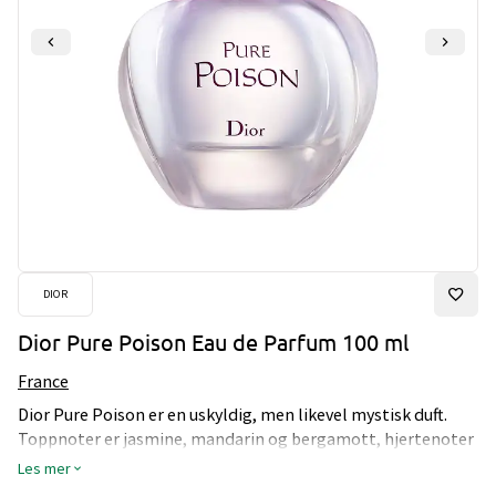
DIOR
Dior Pure Poison Eau de Parfum 100 ml
France
Dior Pure Poison er en uskyldig, men likevel mystisk duft.
Toppnoter er jasmine, mandarin og bergamott, hjertenoter
av appelsinblomst og gardenia, mens bunnen er treaktig.
Les mer