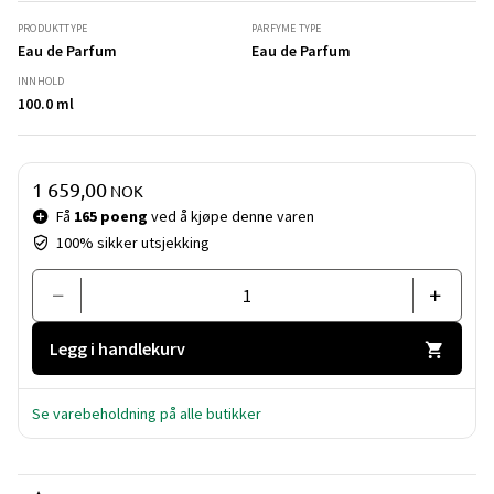
PRODUKTTYPE
PARFYME TYPE
Eau de Parfum
Eau de Parfum
INNHOLD
100.0 ml
Pris og mengde
1 659,00
NOK
Få
165 poeng
ved å kjøpe denne varen
100% sikker utsjekking
Legg i handlekurv
Se varebeholdning på alle butikker