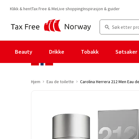
Klikk & hent
Tax Free & Me
Live shopping
Inspirasjon & guider
Beauty
Drikke
Tobakk
Søtsaker
Hjem
Eau de toilette
Carolina Herrera 212 Men Eau de