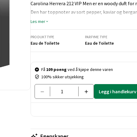
Carolina Herrera 212 VIP Men er en woody duft for 
Den har toppnoter av sort pepper, kaviar og berga
tre.
Les mer
PRODUKTTYPE
PARFYME TYPE
Eau de Toilette
Eau de Toilette
Pris og mengde
Få
109 poeng
ved å kjøpe denne varen
100% sikker utsjekking
Legg i handlekurv
Egenskaper