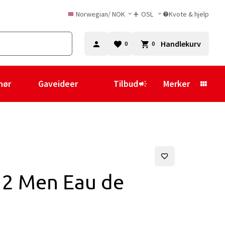
Norwegian
/
NOK
OSL
Kvote & hjelp
Handlekurv
0
0
hør
Gaveideer
Tilbud
Merker
12 Men Eau de