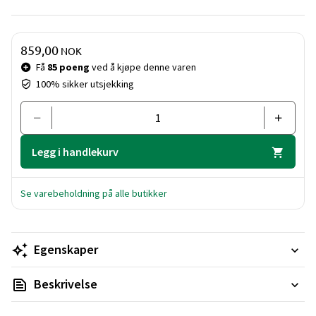
Pris og mengde
859,00
NOK
Få
85 poeng
ved å kjøpe denne varen
100% sikker utsjekking
Legg i handlekurv
Se varebeholdning på alle butikker
Egenskaper
Beskrivelse