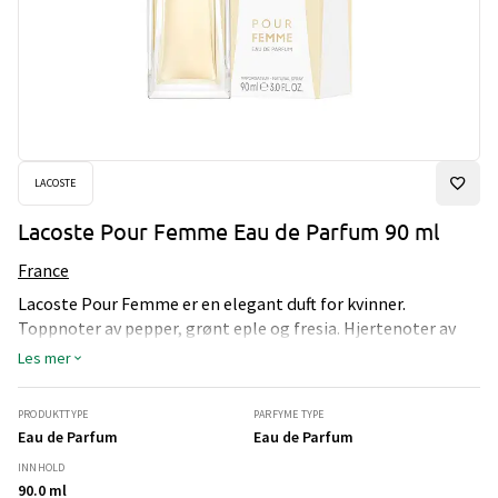
LACOSTE
Lacoste Pour Femme Eau de Parfum 90 ml
France
Lacoste Pour Femme er en elegant duft for kvinner.
Toppnoter av pepper, grønt eple og fresia. Hjertenoter av
fiol, heliotrop og sjasmin. Bunnoter av lær, sedertre og
Les mer
røkelse.
PRODUKTTYPE
PARFYME TYPE
Eau de Parfum
Eau de Parfum
INNHOLD
90.0 ml