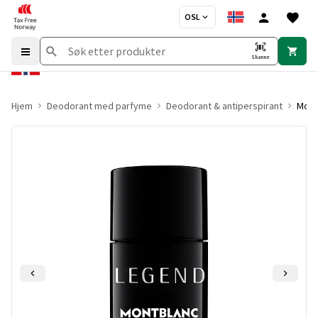
OSL
Skanne
Hjem
Deodorant med parfyme
Deodorant & antiperspirant
Mont