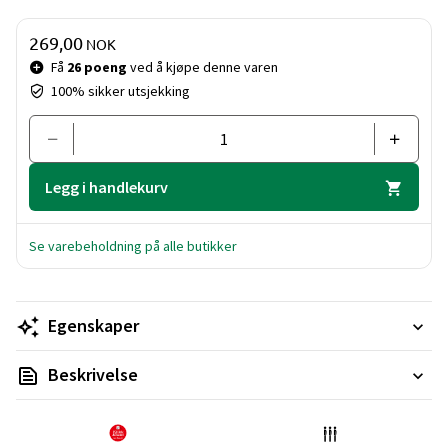
Pris og mengde
269,00
NOK
Få
26 poeng
ved å kjøpe denne varen
100% sikker utsjekking
Legg i handlekurv
Se varebeholdning på alle butikker
Egenskaper
Beskrivelse