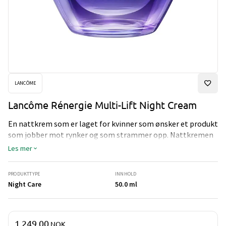
LANCÔME
Lancôme Rénergie Multi-Lift Night Cream
En nattkrem som er laget for kvinner som ønsker et produkt
som jobber mot rynker og som strammer opp. Nattkremen
er utviklet for å fungere når huden er mest mottakelig, og
Les mer
det er når man sover. Rénergie Multi-Lift nattkrem passer
for alle hudtyper, og er for bruk på både ansikt og hals.
PRODUKTTYPE
INNHOLD
Night Care
50.0 ml
Pris og mengde
1 249,00
NOK