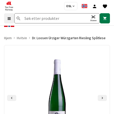
OSL
Skanne
Hjem
Hvitvin
Dr. Loosen Ürziger Würzgarten Riesling Spãtlese