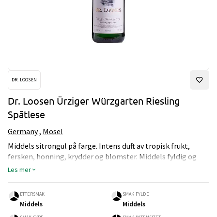
DR. LOOSEN
Dr. Loosen Ürziger Würzgarten Riesling
Spãtlese
Germany
,
Mosel
Middels sitrongul på farge. Intens duft av tropisk frukt,
fersken, honning, krydder og blomster. Middels fyldig og
intens vin med middels syre og middels lang ettersmak. Søt.
Les mer
ETTERSMAK
SMAK FYLDE
Middels
Middels