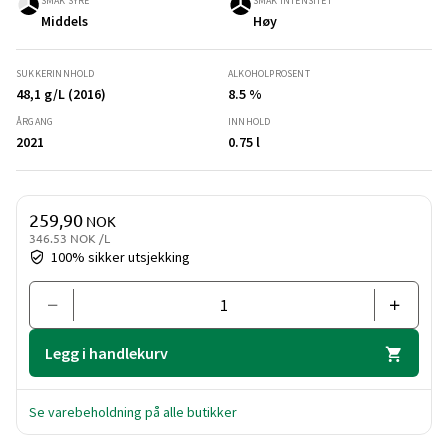
SMAK SYRE
SMAK INTENSITET
Middels
Høy
SUKKERINNHOLD
ALKOHOLPROSENT
48,1 g/L (2016)
8.5 %
ÅRGANG
INNHOLD
2021
0.75 l
Pris og mengde
259,90
NOK
346.53 NOK /L
100% sikker utsjekking
Legg i handlekurv
Se varebeholdning på alle butikker