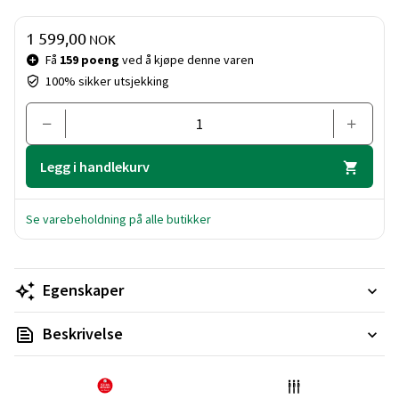
Pris og mengde
1 599,00
NOK
Få
159 poeng
ved å kjøpe denne varen
100% sikker utsjekking
Legg i handlekurv
Se varebeholdning på alle butikker
Egenskaper
Beskrivelse