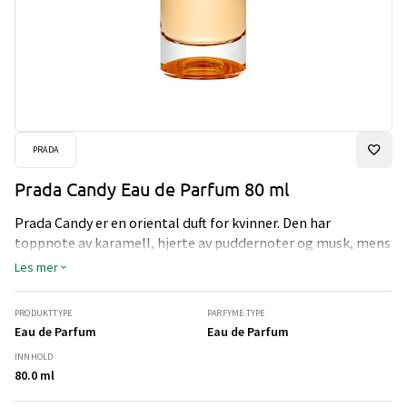
PRADA
Prada Candy Eau de Parfum 80 ml
Prada Candy er en oriental duft for kvinner. Den har
toppnote av karamell, hjerte av puddernoter og musk, mens
bunnen er av vanilje.
Les mer
PRODUKTTYPE
PARFYME TYPE
Eau de Parfum
Eau de Parfum
INNHOLD
80.0 ml