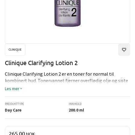
CLINIQUE
Clinique Clarifying Lotion 2
Clinique Clarifying Lotion 2 er en toner for normal til
kombinert hud. Tonervannet fjerner overflødig olje og siste
rest av sminke.
Les mer
PRODUKTTYPE
INNHOLD
Day Care
200.0 ml
Pris og mengde
265,00
NOK