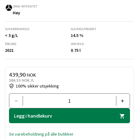
SMAK INTENSITET
Høy
SUKKERINNHOLD
ALKOHOLPROSENT
< 3 g/L
14.5 %
ÅRGANG
INNHOLD
2021
0.75 l
Pris og mengde
439,90
NOK
586.53 NOK /L
100% sikker utsjekking
Legg i handlekurv
Se varebeholdning på alle butikker