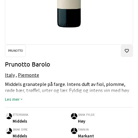
PRUNOTTO
Prunotto Barolo
Italy
,
Piemonte
Middels granateple på farge. Intens duft av fiol, plomme,
røde bær, trøffel, urter og lær. Fyldig og intens vin med høy
syre, markant tannin og medium ettersmak. Tørr. 0,75L
Les mer
ETTERSMAK
SMAK FYLDE
Middels
Høy
SMAK SYRE
TANNIN
Middels
Markant