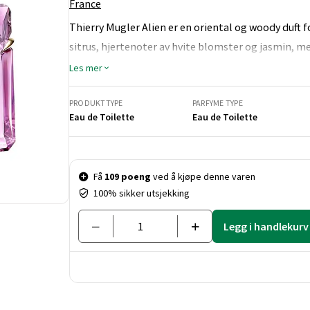
France
Thierry Mugler Alien er en oriental og woody duft 
sitrus, hjertenoter av hvite blomster og jasmin, m
Les mer
PRODUKTTYPE
PARFYME TYPE
Eau de Toilette
Eau de Toilette
Pris og mengde
Få
109 poeng
ved å kjøpe denne varen
100% sikker utsjekking
Legg i handlekurv