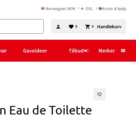
Norwegian
/
NOK
OSL
Kvote & hjelp
Handlekurv
0
0
hør
Gaveideer
Tilbud
Merker
n Eau de Toilette