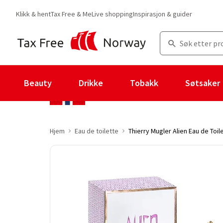
Klikk & hent
Tax Free & Me
Live shopping
Inspirasjon & guider
Beauty
Drikke
Tobakk
Søtsaker
Hjem
Eau de toilette
Thierry Mugler Alien Eau de Toil