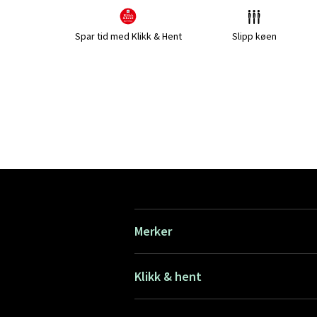
Spar tid med Klikk & Hent
Slipp køen
Merker
Klikk & hent