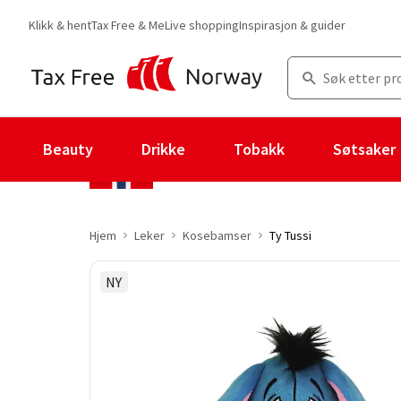
Klikk & hent
Tax Free & Me
Live shopping
Inspirasjon & guider
Beauty
Drikke
Tobakk
Søtsaker
Hjem
Leker
Kosebamser
Ty Tussi
NY