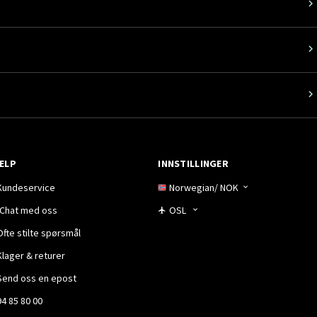
ELP
INNSTILLINGER
Kundeservice
Norwegian
/
NOK
Chat med oss
OSL
Ofte stilte spørsmål
Klager & returer
Send oss en epost
94 85 80 00