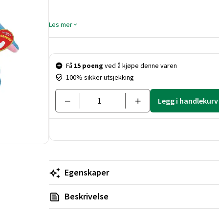
Les mer
Pris og mengde
Få
15 poeng
ved å kjøpe denne varen
100% sikker utsjekking
Legg i handlekurv
Egenskaper
Beskrivelse