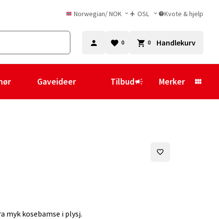
Norwegian
/
NOK
OSL
Kvote & hjelp
Handlekurv
0
0
hør
Gaveideer
Tilbud
Merker
ra myk kosebamse i plysj.