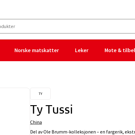
Norske matskatter
Leker
Mote & tilbe
TY
Ty Tussi
China
Del av Ole Brumm-kolleksjonen – en fargerik, ekst