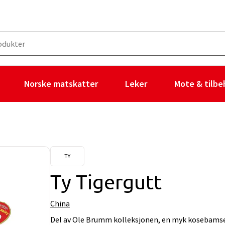
Norske matskatter
Leker
Mote & tilbe
TY
Ty Tigergutt
China
Del av Ole Brumm kolleksjonen, en myk kosebamse i