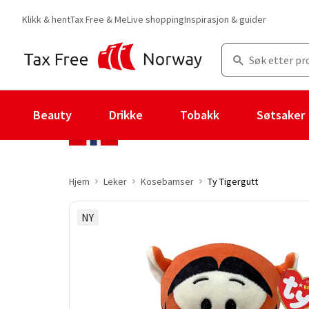
Klikk & hent
Tax Free & Me
Live shopping
Inspirasjon & guider
Beauty
Drikke
Tobakk
Søtsaker
Hjem
Leker
Kosebamser
Ty Tigergutt
NY