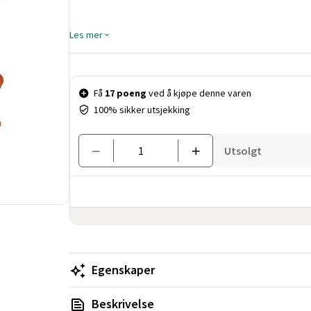
Les mer
Pris og mengde
Få
17 poeng
ved å kjøpe denne varen
100% sikker utsjekking
Utsolgt
Egenskaper
Beskrivelse