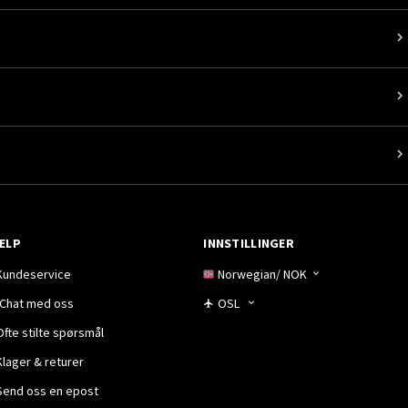
ELP
INNSTILLINGER
Kundeservice
Norwegian
/
NOK
Chat med oss
OSL
Ofte stilte spørsmål
Klager & returer
Send oss en epost