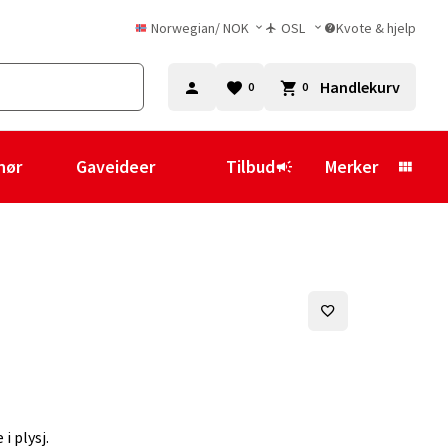
Norwegian
/
NOK
OSL
Kvote & hjelp
Handlekurv
0
0
hør
Gaveideer
Tilbud
Merker
 plysj.