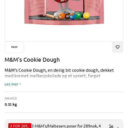
M&M
M&M's Cookie Dough
M&M’s Cookie Dough, en deilig bit cookie dough, dekket
med kremet melkesjokolade og et sprøtt, farget
sukkerskall.
Les mer
INNHOLD
0.31 kg
3 FOR 289,
3 M&M's/Maltesers poser for 289nok, 4
Se