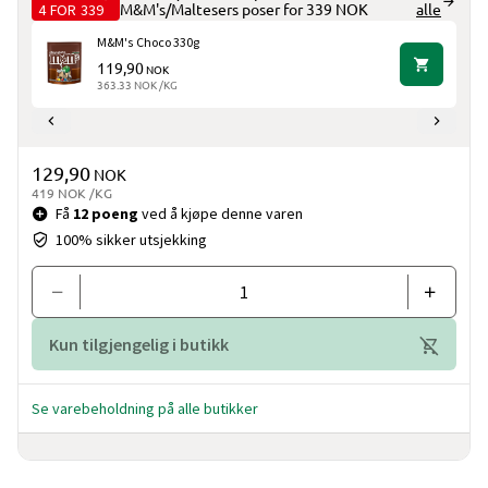
4 FOR 339
M&M's/Maltesers poser for 339 NOK
alle
M&M's Choco 330g
119,90
NOK
363.33 NOK /KG
Pris og mengde
129,90
NOK
419 NOK /KG
Få
12 poeng
ved å kjøpe denne varen
100% sikker utsjekking
Kun tilgjengelig i butikk
Se varebeholdning på alle butikker