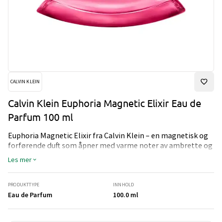
CALVIN KLEIN
Calvin Klein Euphoria Magnetic Elixir Eau de
Parfum 100 ml
Euphoria Magnetic Elixir fra Calvin Klein – en magnetisk og
forførende duft som åpner med varme noter av ambrette og
amber som gir en sensuell start.
Les mer
I hjertet blomstrer eksotisk orkidé, mens basen av myk
musk, mose og vanilje legger en langvarig, intim og
uimotståelig avslutning. En duft som fanger
PRODUKTTYPE
INNHOLD
oppmerksomhet og etterlater et minneverdig inntrykk.
Eau de Parfum
100.0 ml