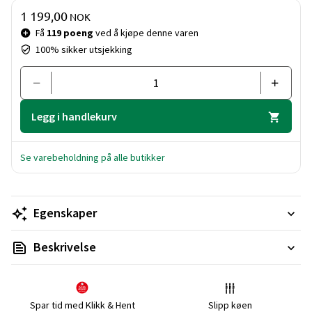
Pris og mengde
1 199,00
NOK
Få
119 poeng
ved å kjøpe denne varen
100% sikker utsjekking
Legg i handlekurv
Se varebeholdning på alle butikker
Egenskaper
Beskrivelse
Spar tid med Klikk & Hent
Slipp køen