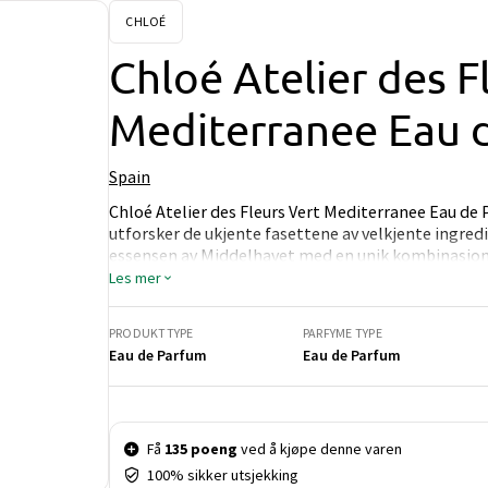
CHLOÉ
Chloé Atelier des F
Mediterranee Eau 
Spain
Chloé Atelier des Fleurs Vert Mediterranee Eau de 
utforsker de ukjente fasettene av velkjente ingred
essensen av Middelhavet med en unik kombinasjon a
og frisk duftopplevelse. Den blomsteraktige komp
Les mer
og tre, noe som gir en behagelig og innbydende fø
grønne farge reflekterer den tidløse skjønnheten 
PRODUKTTYPE
PARFYME TYPE
middelhavskysten. F
Eau de Parfum
Eau de Parfum
Pris og mengde
Få
135 poeng
ved å kjøpe denne varen
100% sikker utsjekking