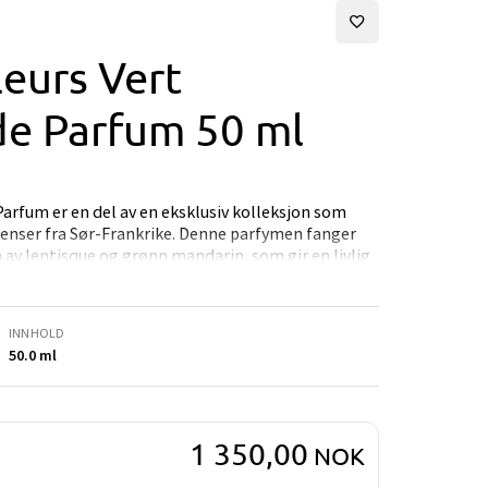
leurs Vert
de Parfum 50 ml
Parfum er en del av en eksklusiv kolleksjon som
ienser fra Sør-Frankrike. Denne parfymen fanger
v lentisque og grønn mandarin, som gir en livlig
osisjonen er balansert med en varm base av musk
lelse. Flaskens elegante, bølgende form og varme
i de frodige landskapene langs den franske
INNHOLD
50.0 ml
1 350,00
NOK