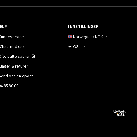
ELP
INNSTILLINGER
Kundeservice
Norwegian
/
NOK
Chat med oss
OSL
Ofte stilte spørsmål
Klager & returer
Send oss en epost
94 85 80 00