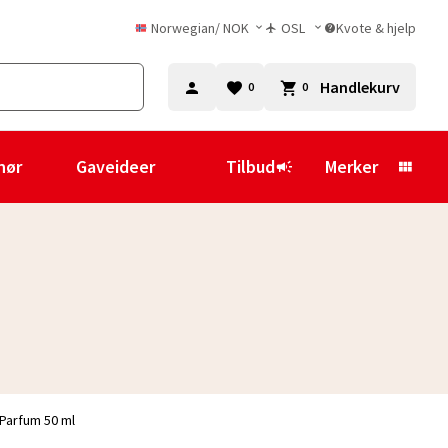
Norwegian
/
NOK
OSL
Kvote & hjelp
Handlekurv
0
0
hør
Gaveideer
Tilbud
Merker
 Parfum 50 ml