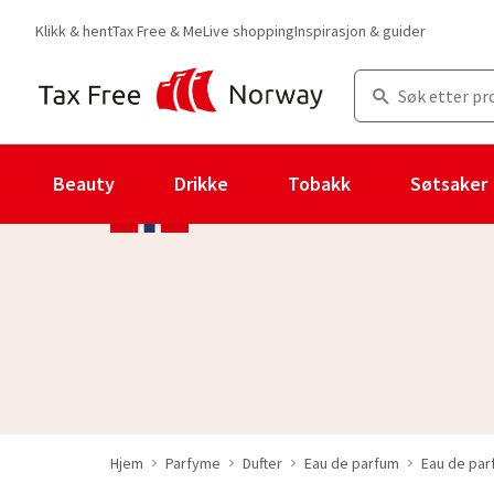
Klikk & hent
Tax Free & Me
Live shopping
Inspirasjon & guider
Beauty
Drikke
Tobakk
Søtsaker
Hjem
Parfyme
Dufter
Eau de parfum
Eau de pa