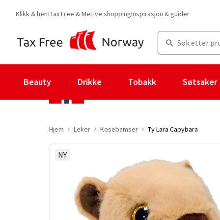
Klikk & hent
Tax Free & Me
Live shopping
Inspirasjon & guider
Beauty
Drikke
Tobakk
Søtsaker
Hjem
Leker
Kosebamser
Ty Lara Capybara
NY