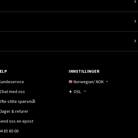
ELP
INNSTILLINGER
Kundeservice
Norwegian
/
NOK
Chat med oss
OSL
Ofte stilte spørsmål
Klager & returer
Send oss en epost
94 85 80 00