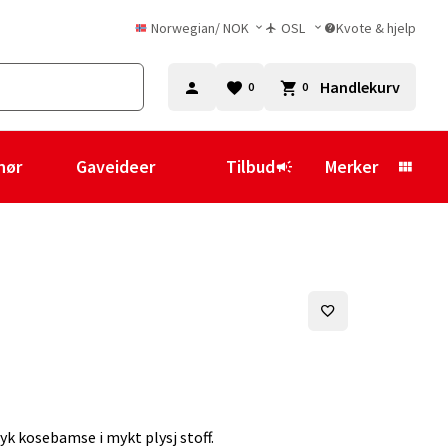
Norwegian
/
NOK
OSL
Kvote & hjelp
Handlekurv
0
0
hør
Gaveideer
Tilbud
Merker
yk kosebamse i mykt plysj stoff.