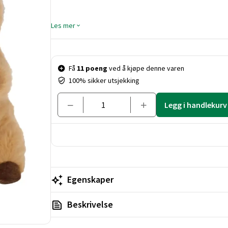
Les mer
Pris og mengde
Få
11 poeng
ved å kjøpe denne varen
100% sikker utsjekking
Legg i handlekurv
Egenskaper
Beskrivelse