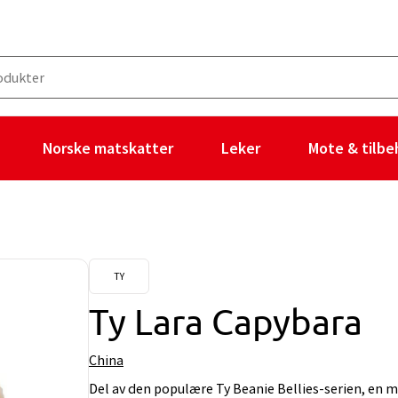
Norske matskatter
Leker
Mote & tilbe
TY
Ty Lara Capybara
China
Del av den populære Ty Beanie Bellies-serien, en m