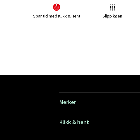
Spar tid med Klikk & Hent
Slipp køen
Merker
Klikk & hent