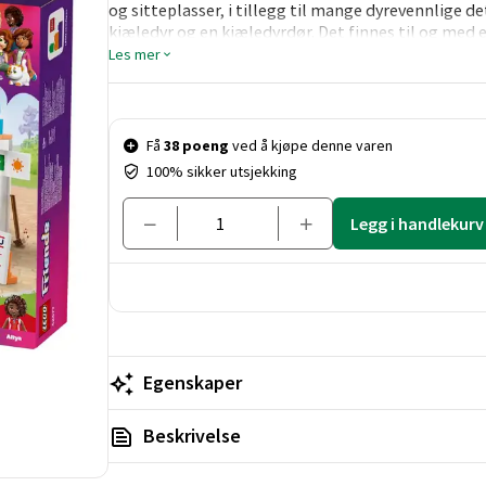
og sitteplasser, i tillegg til mange dyrevennlige 
kjæledyr og en kjæledyrdør. Det finnes til og med 
til med å betjene kundene!
Les mer
Pris og mengde
Få
38 poeng
ved å kjøpe denne varen
100% sikker utsjekking
Legg i handlekurv
Egenskaper
Beskrivelse