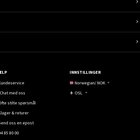
ELP
INNSTILLINGER
Kundeservice
Norwegian
/
NOK
Chat med oss
OSL
Ofte stilte spørsmål
Klager & returer
Send oss en epost
94 85 80 00