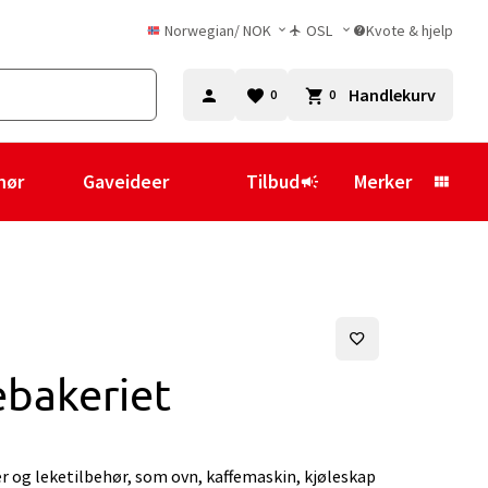
Norwegian
/
NOK
OSL
Kvote & hjelp
Handlekurv
0
0
hør
Gaveideer
Tilbud
Merker
ebakeriet
er og leketilbehør, som ovn, kaffemaskin, kjøleskap