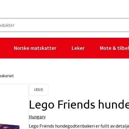
Norske matskatter
Leker
Mote & tilbe
bakeriet
LEGO
Lego Friends hund
Hungary
Lego Friends hundegodteribakeri er fullt av detalj