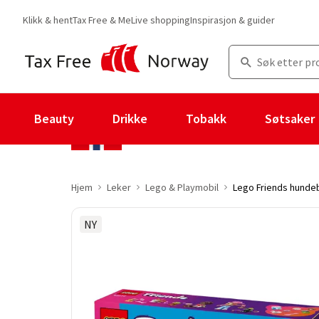
Klikk & hent
Tax Free & Me
Live shopping
Inspirasjon & guider
Beauty
Drikke
Tobakk
Søtsaker
Hjem
Leker
Lego & Playmobil
Lego Friends hunde
NY