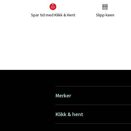
Spar tid med Klikk & Hent
Slipp køen
Merker
Klikk & hent