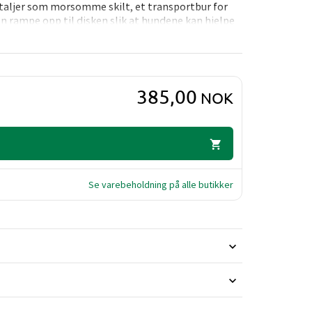
detaljer som morsomme skilt, et transportbur for
en rampe opp til disken slik at hundene kan hjelpe
385,00
NOK
Se varebeholdning på alle butikker