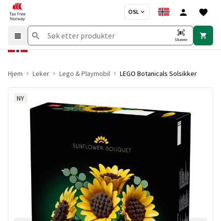
OSL
Skanne
Hjem
Leker
Lego & Playmobil
LEGO Botanicals Solsikker
NY