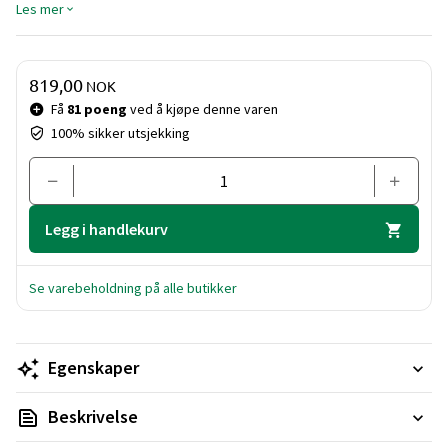
ferd med å blomstre, og to store, fullt utsprungne solsikker,
Les mer
i tillegg til fire eukalyptusstilker. Både kronbladene og
stilkene kan justeres.
Pris og mengde
819,00
NOK
Få
81 poeng
ved å kjøpe denne varen
100% sikker utsjekking
Legg i handlekurv
Se varebeholdning på alle butikker
Egenskaper
Beskrivelse