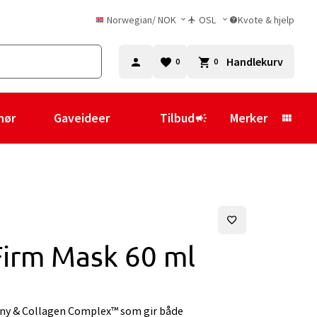
Norwegian
/
NOK
OSL
Kvote & hjelp
Handlekurv
0
0
hør
Gaveideer
Tilbud
Merker
Firm Mask 60 ml
y & Collagen Complex™ som gir både