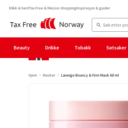
Klikk & hent
Tax Free & Me
Live shopping
Inspirasjon & guider
Beauty
Drikke
Tobakk
Søtsaker
Hjem
Masker
Laneige Bouncy & Firm Mask 60 ml