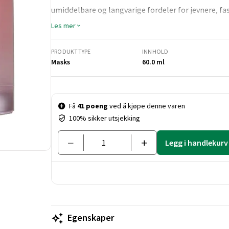
umiddelbare og langvarige fordeler for jevnere, fa
Les mer
PRODUKTTYPE
INNHOLD
Masks
60.0 ml
Pris og mengde
Få
41 poeng
ved å kjøpe denne varen
100% sikker utsjekking
Legg i handlekurv
Egenskaper