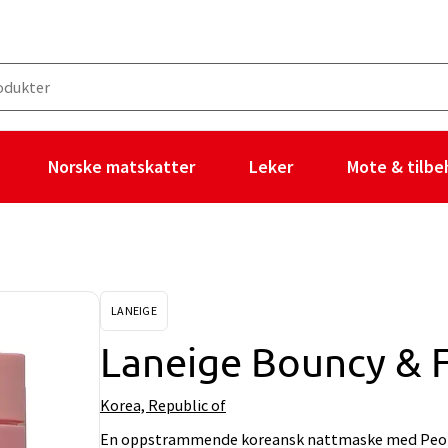
Norske matskatter
Leker
Mote & tilbe
LANEIGE
Laneige Bouncy & 
Korea, Republic of
En oppstrammende koreansk nattmaske med Peon