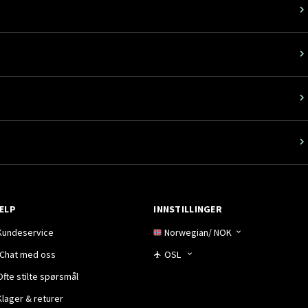
ELP
INNSTILLINGER
Kundeservice
Norwegian
/
NOK
Chat med oss
OSL
Ofte stilte spørsmål
Klager & returer