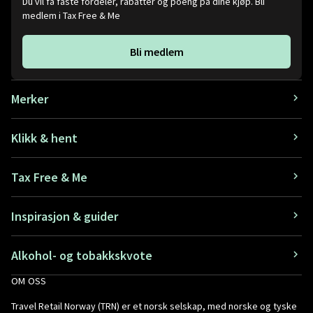
Du vil få faste fordeler, rabatter og poeng på dine kjøp. Bli
medlem i Tax Free & Me
Bli medlem
Merker
Klikk & hent
Tax Free & Me
Inspirasjon & guider
Alkohol- og tobakkskvote
OM OSS
Travel Retail Norway (TRN) er et norsk selskap, med norske og tyske