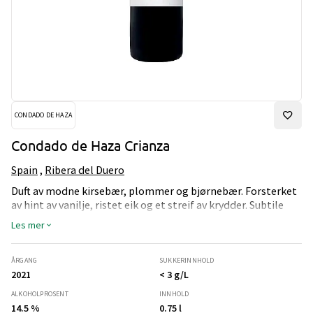
CONDADO DE HAZA
Condado de Haza Crianza
Spain
,
Ribera del Duero
Duft av modne kirsebær, plommer og bjørnebær. Forsterket
av hint av vanilje, ristet eik og et streif av krydder. Subtile
toner av kakao og skinn legger til dybde.
Les mer
ÅRGANG
SUKKERINNHOLD
2021
< 3 g/L
ALKOHOLPROSENT
INNHOLD
14.5 %
0.75 l