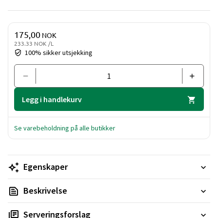
Pris og mengde
175,00
NOK
233.33 NOK /L
100% sikker utsjekking
Legg i handlekurv
Se varebeholdning på alle butikker
Egenskaper
Beskrivelse
Serveringsforslag