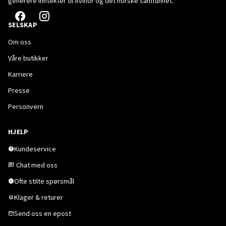
generere inntekter til Avinor og det norske samfunnet.
SELSKAP
Om oss
Våre butikker
Karriere
Presse
Personvern
HJELP
Kundeservice
Chat med oss
Ofte stilte spørsmål
Klager & returer
Send oss en epost