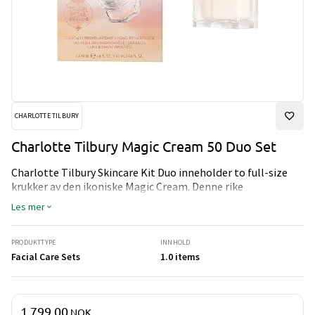
CHARLOTTE TILBURY
Charlotte Tilbury Magic Cream 50 Duo Set
Charlotte Tilbury Skincare Kit Duo inneholder to full-size
krukker av den ikoniske Magic Cream. Denne rike
ansiktskremen gir intensiv fukt, pleie og en jevnere hud med
Les mer
naturlig glød.
Settet inneholder:
2 × Magic Cream – 50 g
PRODUKTTYPE
INNHOLD
Perfekt for daglig bruk eller for å fylle opp med en
Facial Care Sets
1.0 items
hudpleiefavoritt som holder huden myk, smidig og
strålende.
Pris og mengde
1 799,00
NOK