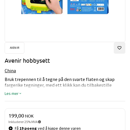
AVENIR
Avenir hobbysett
China
Bruk trepennen til å tegne på den svarte flaten og skap
fargerike tegninger, med ett klikk kan du tilbakestille
tegningen. Det magiske fargebrettet har en rød dinosaur
Les mer
rundt fargeflaten og kan enkelt henges opp med den
medfølgende snoren.
Pris og mengde
199,00
NOK
Inkluderer 25% MVA
Få
19 poeng
ved å kjøpe denne varen