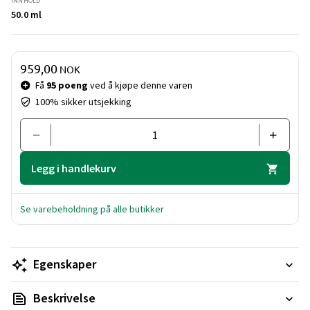
INNHOLD
Duften blir ofte kalt sykepleierparfymen da det er en ren duft
50.0 ml
som ikke er prangende, den er rolig, delikat feminin og
intim.
Pris og mengde
959,00
NOK
Få
95 poeng
ved å kjøpe denne varen
100% sikker utsjekking
Legg i handlekurv
Se varebeholdning på alle butikker
Egenskaper
Beskrivelse