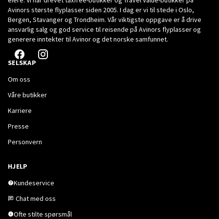
eiere. Vi har drevet taxfree-butikker og Travel Value-butikker på
Avinors største flyplasser siden 2005. I dag er vi til stede i Oslo,
Bergen, Stavanger og Trondheim. Vår viktigste oppgave er å drive
ansvarlig salg og god service til reisende på Avinors flyplasser og
generere inntekter til Avinor og det norske samfunnet.
SELSKAP
Om oss
Våre butikker
Karriere
Presse
Personvern
HJELP
Kundeservice
Chat med oss
Ofte stilte spørsmål