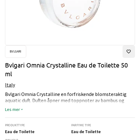
BVLGARI
Bvlgari Omnia Crystalline Eau de Toilette 50
ml
Italy
Bvlgari Omnia Crystalline en forfriskende blomsteraktig
aquatic duft. Duften åpner med toppnoter av bambus og
pære, som gir en ren og naturlig friskhet. I hjertet finner du
Les mer
lotus, te og cassia, som gir duften en subtil blomstrende
dybde. Avslutningsvis har duften noter av musk, guaiactre og
eikemos som gir en varm og beroligende base. Bvlgari
PRODUKTTYPE
PARFYME TYPE
Omnia Crystalline er en duft som fremkaller følelsen av
Eau de Toilette
Eau de Toilette
klarhet og renhet, som en vakker dag ved vannkanten.