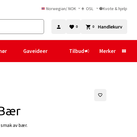
Norwegian
/
NOK
OSL
Kvote & hjelp
Handlekurv
0
0
hør
Gaveideer
Tilbud
Merker
 Bær
 smak av bær.