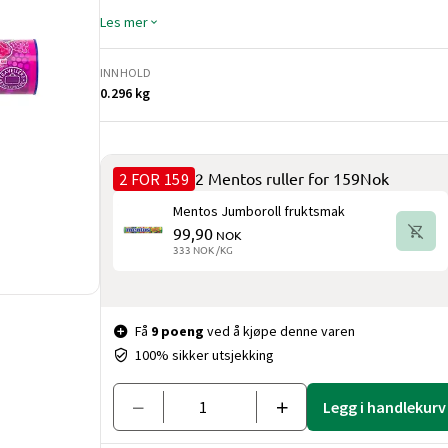
Les mer
INNHOLD
0.296 kg
2 FOR 159
2 Mentos ruller for 159Nok
Mentos Jumboroll fruktsmak
99,90
NOK
333 NOK /KG
Pris og mengde
Få
9 poeng
ved å kjøpe denne varen
100% sikker utsjekking
Legg i handlekurv