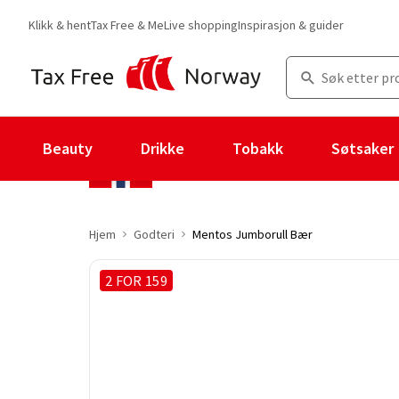
Klikk & hent
Tax Free & Me
Live shopping
Inspirasjon & guider
Beauty
Drikke
Tobakk
Søtsaker
Hjem
Godteri
Mentos Jumborull Bær
2 FOR 159