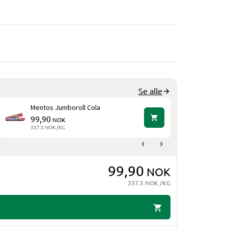
Se alle
Mentos Jumboroll Cola
Mentos J
99,90
99,90
NOK
N
337.5 NOK /KG
337.5 NOK 
99,90
NOK
337.5 NOK /KG