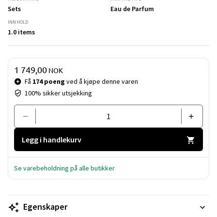
Sets
Eau de Parfum
INNHOLD
1.0 items
Pris og mengde
1 749,00
NOK
Få
174 poeng
ved å kjøpe denne varen
100% sikker utsjekking
Legg i handlekurv
Se varebeholdning på alle butikker
Egenskaper