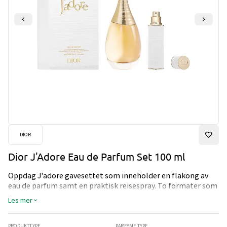
DIOR
Dior J'Adore Eau de Parfum Set 100 ml
Oppdag J'adore gavesettet som inneholder en flakong av
eau de parfum samt en praktisk reisespray. To formater som
gjør det enkelt å friske opp duften av J'adore – når som
Les mer
helst.
PRODUKTTYPE
PARFYME TYPE