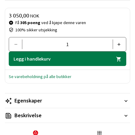
Pris og mengde
3 050,00
NOK
Få
305 poeng
ved å kjøpe denne varen
100% sikker utsjekking
Legg i handlekurv
Se varebeholdning på alle butikker
Egenskaper
Beskrivelse