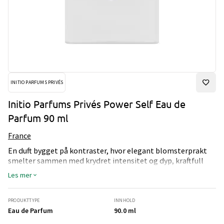
INITIO PARFUMS PRIVÉS
Initio Parfums Privés Power Self Eau de
Parfum 90 ml
France
En duft bygget på kontraster, hvor elegant blomsterprakt
smelter sammen med krydret intensitet og dyp, kraftfull
musk. Skapt for å forsterke din karisma og gi en umiddelbar
Les mer
følelse av selvsikkerhet.
Noter av rosa pepper, hvite blomster og musk
PRODUKTTYPE
INNHOLD
Eau de Parfum
90.0 ml