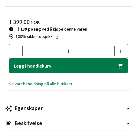
Pris og mengde
1 399,00
NOK
Få
139 poeng
ved å kjøpe denne varen
100% sikker utsjekking
Legg i handlekurv
Se varebeholdning på alle butikker
Egenskaper
Beskrivelse