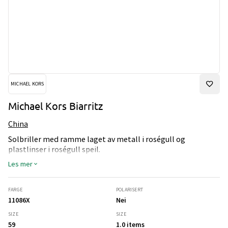
MICHAEL KORS
Michael Kors Biarritz
China
Solbriller med ramme laget av metall i roségull og
plastlinser i roségull speil.
Les mer
FARGE
POLARISERT
11086X
Nei
SIZE
SIZE
59
1.0 items