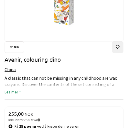
AVENIR
Avenir, colouring dino
China
A classic that can not be missing in any childhood are wax
crayons. Discover the contents of the set consisting of a
self-adhesive and tear-off painting roller. Stick to the
Les mer
desired location and the painting adventure can begin. The
cute shape is easy to grip with small children's hands and at
the same time allows large-area as well as accurate
Pris og mengde
255,00
NOK
painting. Thanks to the special production, the crayons
Inkluderer 25% MVA
leave no traces on the hands of the little artists. The
Få
25 poeng
ved å kjøpe denne varen