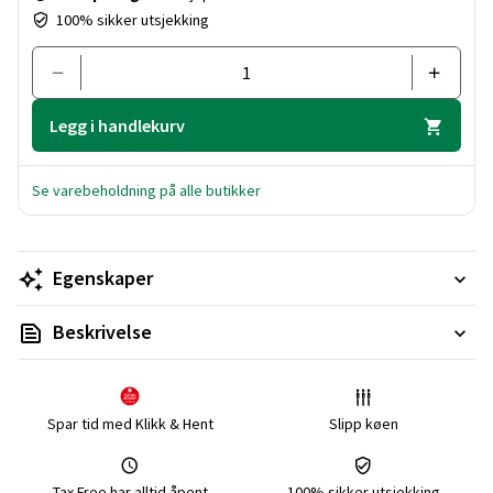
coloring roller is printed with various dinosaur figures,
100% sikker utsjekking
whether T-Rex, Stegosaurus or Triceratops - here you will
find all your favorite dinos!
Legg i handlekurv
Se varebeholdning på alle butikker
Egenskaper
Beskrivelse
Spar tid med Klikk & Hent
Slipp køen
Tax Free har alltid åpent
100% sikker utsjekking